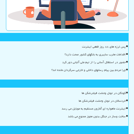
پس لرزه های ۸۸ روز قطعی اینترنت
اقدامات مخرب سایبری به بانکهای کشور صحت دارد؟
حضور در استقلال آسانی را از تیم ملی آلبانی دور کرد
چرا مردم بین پیام رسانهای داخلی و خارجی سرگردان مانده اند؟
کودکان در تونل وحشت فیلترشکن ها
خردسالان در تونل وحشت فیلترشکن ها
اینترنت ماهواره ای آمازون مستقیم به موبایل می رسد
ساخت وساز در جنگل بدون مجوز ممنوع می باشد