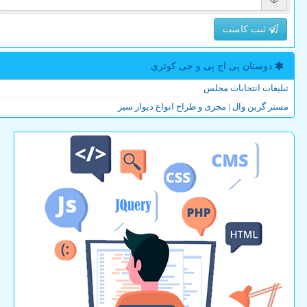
ثبت کامنت
دوستان پی اچ پی و جی كوئری
تبلیغات انتخابات مجلس
مستر گرین وال | مجری و طراح انواع دیوار سبز