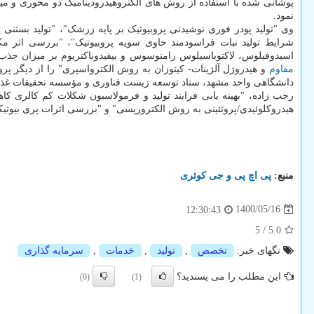
پوشانی شده با استفاده از روش های الکتروهیدرودینامیک دو محوری و میل
نمود.
وی "تولید پودر فوری نوشیدنی پروبیوتیک بر پایه زرشک"، "تولید بستنی 
شرایط تولید نبات فراسودمند حاوی سویه پروبیوتیک"، "بررسی اثر مک
اسیدوفیلوس، لاکتوباسیلوس رامنوسوس و بیفیدوباکتریوم بر میزان جذب آفلاتوکسین M۱ در ماست پروبیوتیک" و "ریزپوشانی باکتری پروبیوتیک (لاکتوباسیلوس پلانتاروم و بیفیدوباکتریوم بی
مقاوم
و هیدروژل آلژینات- کیتوزان به روش الکترواسپری" را از دیگر
دانشگاهی واحد مشهد، ستاد توسعه زیست فناوری و مؤسسه تحقیقات غذا
رجب زاده، "بهینه یابی فرایند تولید و فرمولاسیون شکلات کم کالری کا
هیدروکلوئیدی/پروتئینی به روش الکتروریسی" و "بررسی اثرات پری بیوتیک
منبع:
پی اچ پی و جی كوئری
1400/05/16
12:30:43
5
/
5.0
تگهای خبر:
تخصص
,
تولید
,
خدمات
,
سرمایه گذاری
این مطلب را می پسندید؟
(0)
(1)