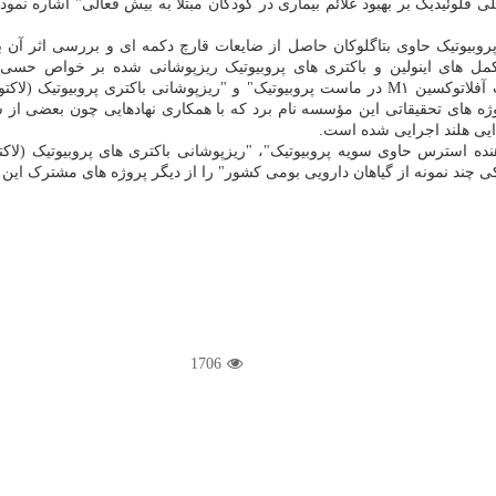
ی فلوئیدیک بر بهبود علائم بیماری در کودکان مبتلا به بیش فعالی" اشاره نم
پروبیوتیک حاوی بتاگلوکان حاصل از ضایعات قارچ دکمه ای و بررسی اثر آن بر
مل های اینولین و باکتری های پروبیوتیک ریزپوشانی شده بر خواص حسی، 
فیدوم) در شبکه پریبیوتیک نشاسته
 پروژه های تحقیقاتی این مؤسسه نام برد که با همکاری نهادهایی چون بعض
یی هلند اجرایی شده است.
هنده استرس حاوی سویه پروبیوتیک"، "ریزپوشانی باکتری های پروبیوتیک (لاکت
ی چند نمونه از گیاهان دارویی بومی کشور" را از دیگر پروژه های مشترک این
1706