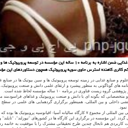
به گزارش پی اچ پی و جی کوئری رئیس مؤسسه پژوهشی علوم و صنایع غذایی ضمن اشار
ات کم کالری کاهنده استرس حاوی سویه پروبیوتیک همچون دستاوردهای این
 و صنایع غذایی در زمینه توسعه پروبیوتیک ها و سین بیوتیک ها در صنایع غذ
مه های گوناگونی به منظور پیشبرد و ارتقای علمی دانش و صنعت پروبیوتیک،
فناوری در برنامه ۱۰ ساله مؤسسه لحاظ شده است.
و متخصصانی که بگونه ای با دانش و صنعت پروبیوتیک و غذاهای فراسودمند م
هشی داخلی و بین المللی، همینطور برگزاری گردهمایی های علمی در سطح من
نمود.
رجب زاده افزود: در این راستا مؤسسه میزبان برگزاری دو کارگاه آموزشی بین المللی از مجموع 
 گردد. این مؤسسه در برگزاری این کارگاه ها در کشورهای "نیوزلند"، "تایلند"
کاربردی هم تابحال چندین طرح تحقیقاتی مشترک را با موفقیت به خاتمه رسان