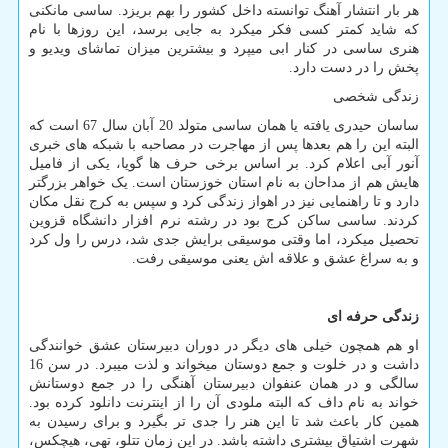
هر بار انتشار آهنگ توانسته داخل کشور را بهم بریزد. ساسی مانکنی
که شاید کمتر کسی فکر میکرد به جایی برسد، این روزها با نام
هنری ساسی در کنار ابی میپرد و بیشترین میزان تماشای ویدیو و
پخش را در دست دارد.
زندگی شخصی
ساسان حیدری یافته یا همان ساسی متولد 20 آبان سال 67 است که
البته این را هم بعدها پس از مهاجرت در مصاحبه با شبکه های خبری
آنور آبی اعلام کرد. بر اساس برخی حرف ها گویا، یکی از فامیل
هایش هم از مداحان به نام استان خوزستان است. یک خواهر بزرگتر
دارد و تا راهنمایی نیز در اهواز زندگی کرد و سپس به کرج نقل مکان
کردند. ساسی ساکن کرج بود در رشته نرم افزار دانشگاه قزوین
تحصیل میکرد، اما وقتی موسیقی برایش جدی شد، درس را ول کرد
و به سراغ عشق و علاقه اش یعنی موسیقی رفت.
زندگی حرفه ای
او هم همچون خیلی های دیگر در دوران دبیرستان عشق خوانندگی
داشت و در خلوت و جمع دوستان میخواند و لذت میبرد. در سن 16
سالگی و در همان عنفوان دبیرستان آهنگی را در جمع دوستانش
خواند به نام داف که البته ملودی آن را از اینترنت دانلود کرده بود.
همین کار باعث شد تا این هنر را جدی تر بگیرد و برای رسیدن به
شهرت اشتیاق بیشتری داشته باشد. در این زمان تتلو، تهی، هیچکس،