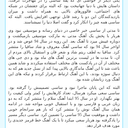
یکی دیگر از حواشی ای که یقه ساسی را در مهاجرت گرفت،
داستان هایش با دنیا جهانبخت بود که البته برای جفتشان در شبکه
های اجتماعی، فالوورهای بالایی به همراه داشت و میزان
بازدیدکنندگان این دو با رشد قابل توجهی افزایش یافت. البته که
ساسی همه چیز را انکار کرد و گفت اصلا دنیا را نمیشناسند.
تا مدتی از ساسی خبر خاصی در دنیای رسانه و موسیقی نبود وی
هربار با پخش یک آهنگ مدتی به مارکت موسیقی بازمیگشت و
دوباره غیبش میزد تا آهنگ بعد. این رویه در سال 94 عوض شد و در
اواخر سال 94 بود که ساسی آهنگ معروف و شاد ساقیا را منتشر
کرد. ساقیا به لطف ریتم شاد و شعر فان و استقبال بالای مردم از
آن، تا مدت ها در لیست برترین آهنگ های ماه بود و دی جی های
مختلف از آن در پادکست های مختلف استفاده میکردند و شاید همین
باعث شد تا این آهنگ ماندگاری بالایی پیدا کند از نسل جدید هم که به
دنبال سوژه بودند، با این آهنگ ارتباط برقرار کردند و تیکه های این
آهنگ ورد زبانشان شده بود.
البته که این پایان ماجرا نبود و ساسی تصمیمش را گرفته بود.
ساسی سعی میکرد هرسال، تعداد کارهایش را کمتر ولی کیفیت را
بهتر نگهدارد. او در سال 95 ابتدا آهنگ سلام را منتشر کرد که به دو
زبان عربی و فارسی بود و با استقبال خوبی مواجه شد. در ادامه
همان سال آهنگ نوش را منتشر کرد که باز هم سرانجام خوبی
داشت و موفقیت سال 95 ساسی را تضمین کرد. ساسی دیگر مسیر
را یادگرفته بود هربار سعی میکرد تا با یک آهنگ خط قرمز جدیدی را
مورد هدف قرار دهد.