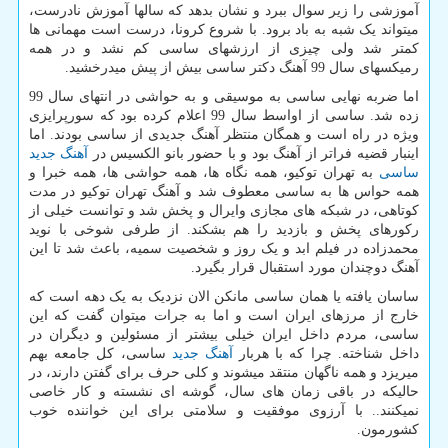
آموزشی را زیر سوال ببرد و نشان بدهد که سالها آموزش نادرست،
میتواند یک شبه به باد برود. با شروع کرونا، درست است مهمانی ها
کمتر شد ولی چیزی از ارزشهای ساسی کم نشد و در همه
رمیکسهای سال 99 آهنگ دکتر ساسی بیش از پیش میدرخشید.
اما ضربه نهایی ساسی به موسیقی و به حواشی در انتهای سال 99
زده شد. ساسی از اواسط سال 99 اعلام کرده بود که سورپرایزی
ویژه در راه است و همگان منتظر آهنگ جدیدی از ساسی بودند. اما
اینبار قضیه فراتر از آهنگ بود و با حضور بانو الکسیس در
آهنگ جدید
ساسی
به تهران توکیو، همه نگاه ها، همه حواشی ها، همه خبرا و
همه حواس ها به ساسی معطوف شد و آهنگ تهران توکیو در مدت
کوتاهی، در شبکه های مجازی وایرال و پخش شد و توانست خیلی از
رکورهای پخش و بازدید را هم بشکند. از طرفی شوخی با نوید
محمدزاده در فیلم ابد و یک روز و شخصیت سمیه، باعث شد تا این
آهنگ دوچندان مورد استقبال قرار بگیرد.
ساسان یافته یا همان ساسی مانکن الان نزدیک به یک دهه است که
خارج از مرزهای ایران است و اما به جرات میتوان گفت که این
ساسی، مردم داخل ایران خیلی بیشتر از مسئولین و دیگران در
داخل شناخته. چرا که با هربار
آهنگ جدید
ساسی، کل جامعه بهم
میریزد و همه ناگهان منتقد میشوند و کلی حرف برای گفتن دارند، در
حالیکه در باقی زمان های سال، گوشه ای نشسته و کار خاصی
نمیکنند.. با آرزوی موفقیت و سلامتی برای این خواننده خوب
کشورمون.