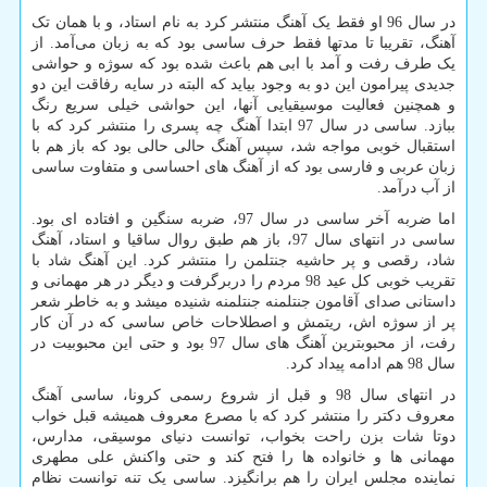
در سال 96 او فقط یک آهنگ منتشر کرد به نام استاد، و با همان تک
آهنگ، تقریبا تا مدتها فقط حرف ساسی بود که به زبان می‌آمد. از
یک طرف رفت و آمد با ابی هم باعث شده بود که سوژه و حواشی
جدیدی پیرامون این دو به وجود بیاید که البته در سایه رفاقت این دو
و همچنین فعالیت موسیقیایی آنها، این حواشی خیلی سریع رنگ
ببازد. ساسی در سال 97 ابتدا آهنگ چه پسری را منتشر کرد که با
استقبال خوبی مواجه شد، سپس آهنگ حالی حالی بود که باز هم با
زبان عربی و فارسی بود که از آهنگ های احساسی و متفاوت ساسی
از آب درآمد.
اما ضربه آخر ساسی در سال 97، ضربه سنگین و افتاده ای بود.
ساسی در انتهای سال 97، باز هم طبق روال ساقیا و استاد، آهنگ
شاد، رقصی و پر حاشیه جنتلمن را منتشر کرد. این آهنگ شاد با
تقریب خوبی کل عید 98 مردم را دربرگرفت و دیگر در هر مهمانی و
داستانی صدای آقامون جنتلمنه جنتلمنه شنیده میشد و به خاطر شعر
پر از سوژه اش، ریتمش و اصطلاحات خاص ساسی که در آن کار
رفت، از محبوبترین آهنگ های سال 97 بود و حتی این محبوبیت در
سال 98 هم ادامه پیداد کرد.
در انتهای سال 98 و قبل از شروع رسمی کرونا، ساسی آهنگ
معروف دکتر را منتشر کرد که با مصرع معروف همیشه قبل خواب
دوتا شات بزن راحت بخواب، توانست دنیای موسیقی، مدارس،
مهمانی ها و خانواده ها را فتح کند و حتی واکنش علی مطهری
نماینده مجلس ایران را هم برانگیزد. ساسی یک تنه توانست نظام