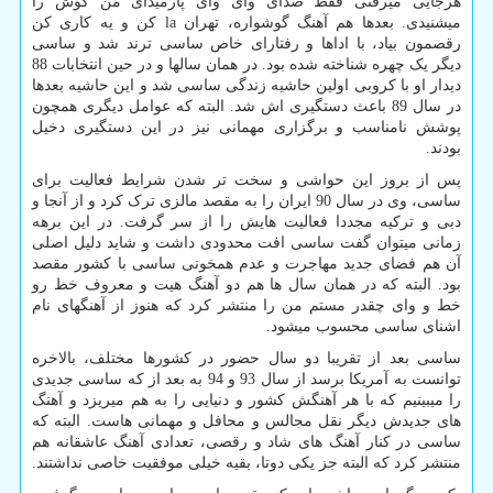
هرجایی میرفتی فقط صدای وای وای پارمیدای من کوش را
میشنیدی. بعدها هم آهنگ گوشواره، تهران
la
کن و یه کاری کن
رقصمون بیاد، با اداها و رفتارای خاص ساسی ترند شد و ساسی
دیگر یک چهره شناخته شده بود. در همان سالها و در حین انتخابات 88
دیدار او با کروبی اولین حاشیه زندگی ساسی شد و این حاشیه بعدها
در سال 89 باعث دستگیری اش شد. البته که عوامل دیگری همچون
پوشش نامناسب و برگزاری مهمانی نیز در این دستگیری دخیل
بودند.
پس از بروز این حواشی و سخت تر شدن شرایط فعالیت برای
ساسی، وی در سال 90 ایران را به مقصد مالزی ترک کرد و از آنجا و
دبی و ترکیه مجددا فعالیت هایش را از سر گرفت. در این برهه
زمانی میتوان گفت ساسی افت محدودی داشت و شاید دلیل اصلی
آن هم فضای جدید مهاجرت و عدم همخونی ساسی با کشور مقصد
بود. البته که در همان سال ها هم دو آهنگ هیت و معروف خط رو
خط و وای چقدر مستم من را منتشر کرد که هنوز از آهنگهای نام
اشنای ساسی محسوب میشود.
ساسی بعد از تقریبا دو سال حضور در کشورها مختلف، بالاخره
توانست به آمریکا برسد از سال 93 و 94 به بعد از که ساسی جدیدی
را میبینیم که با هر آهنگش کشور و دنیایی را به هم میریزد و آهنگ
های جدیدش دیگر نقل مجالس و محافل و مهمانی هاست. البته که
ساسی در کنار آهنگ های شاد و رقصی، تعدادی آهنگ عاشقانه هم
منتشر کرد که البته جز یکی دوتا، بقیه خیلی موفقیت خاصی نداشتند.