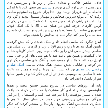
قاف، شاهین فلاکت و تعدادی دیگر از رپر ها و موزیسین های
زیرزمینی در حال اوج گیری بودند و
ساسی
هم سعی کرد تا با اندکی
فاصله به این عزیزان برسد. وی ابتدا برای شروع به استودیو صامت
رفت که آن موقع سروش هیچکس و مهدیار مسئول بودند و گویا وی
را با تمسخر راهی کردند. همین قضیه باعث شد تا ساسی در یکی از
اولین کارهای حرفه ایش در همان سال 85 با یک آهنگ قوی،
استودیوی صامت را مسخره یا همان دیس کند و توانست یک شبه ره
صد ساله را طی کند دیگر همه جا صدایش را شنیده بودند.
ابداع دیگری که ساسی انجام داد و سبک جدیدی را که پیش گرفت،
تلفیق آهنگ بندری با رپ و ریتم 6و8 با رپ و کارهای این مدلی بود.
ساسی بیشتر سعی اش را بر خلاف بقیه، روی انتشار کارهای شاد و
فان گذاشت و همین هم باعث شد تا هم نسل های او و حتی نسل
اوایل دهه 70، کاملا با او همسو شود و آهنگ های ساسی دیگر توی
هر کوچه و خیابانی پخش میشد. آهنگ بعدی ساسی
آهنگ شاد و
رقصی رپ بندری
بود که بسیار آن روزها ترکوند و همین هم باعث
شد تا ساسی به موسیقی جدی تر از قبل فکر کند و در همین سالها
هم از دانشگاه انصراف داد.
پایه آن روزهای ساسی در شروع مسیر حسین مخته و بعدها
علیشمس بودند و تعدادی کار مشترک با هم منتشر کردند که باعث
شده تا مسیر موفقیت را با سرعت طی کنند و اسمشان را در کنار
بزرگان موسیقی زیرزمینی قرار دهند. در همان سال 86 هم با
همکاری علیشمس آهنگ معروف پارمیدا را منتشر کردند که دیگر