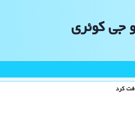
و جی كوئری
فت کرد