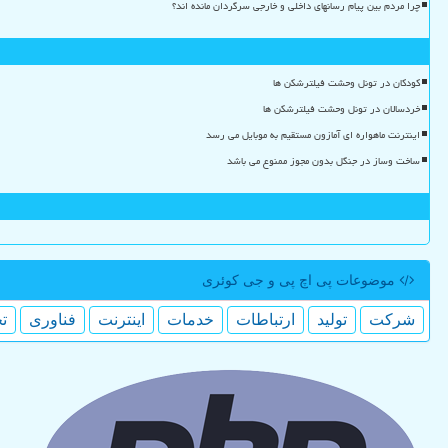
چرا مردم بین پیام رسانهای داخلی و خارجی سرگردان مانده اند؟
کودکان در تونل وحشت فیلترشکن ها
خردسالان در تونل وحشت فیلترشکن ها
اینترنت ماهواره ای آمازون مستقیم به موبایل می رسد
ساخت وساز در جنگل بدون مجوز ممنوع می باشد
موضوعات پی اچ پی و جی كوئری
شركت
تولید
ارتباطات
خدمات
اینترنت
فناوری
ت