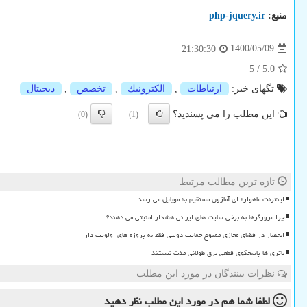
منبع:
php-jquery.ir
1400/05/09
21:30:30
5
/
5.0
تگهای خبر:
ارتباطات
,
الكترونیك
,
تخصص
,
دیجیتال
این مطلب را می پسندید؟
(0)
(1)
تازه ترین مطالب مرتبط
اینترنت ماهواره ای آمازون مستقیم به موبایل می رسد
چرا مرورگرها به برخی سایت های ایرانی هشدار امنیتی می دهند؟
انحصار در فضای مجازی ممنوع حمایت دولتی فقط به پروژه های اولویت دار
باتری ها پاسخگوی قطعی برق طولانی مدت نیستند
نظرات بینندگان در مورد این مطلب
لطفا شما هم
در مورد این مطلب
نظر دهید