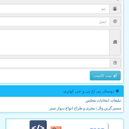
ثبت کامنت
دوستان پی اچ پی و جی كوئری
تبلیغات انتخابات مجلس
مستر گرین وال | مجری و طراح انواع دیوار سبز