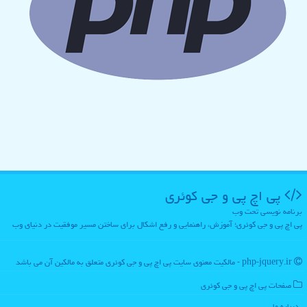
پی اچ پی و جی كوئری
برنامه نویسی تحت وب
پی اچ پی و جی کوئری؛ آموزش، راهنمایی و رفع اشکال برای ساختن مسیر موفقیت در دنیای وب
php-jquery.ir - مالکیت معنوی سایت پی اچ پی و جی كوئری متعلق به مالکین آن می باشد
صفحات پی اچ پی و جی كوئری
درباره ما