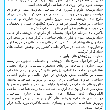
فعال در ۵۸ مرکز علمی کشور جهت بررسی و داوری به ستاد
توسعه علوم و فن آوری های شناختی ارائه شده است.
ستاد توسعه علوم و فناوری های شناختی معاونت علمی و فناوری
ریاست جمهوری در جهت سیاست های خود می کوشد با پشتیبانی از
طرح های پژوهشی زمینه ترویج دانش، تولید فناوری و
خدمات
شناختی در سطح کشور فراهم و انگیزه فعالیتهای علمی و تحقیقاتی
در حوزه های علوم و فن آوری های شناختی گسترش یابد.
تاکنون ۱۵ مرحله فراخوان پشتیبانی از طرح­های پژوهشی از جانب
ستاد توسعه علوم و فناوری های شناختی برگزار شد و در نتیجه این
فراخوان ­ها، بیشتر از ۲۰۰ طرح تحقیقاتی و مطالعاتی در حوزه علوم
و فناوری­های شناختی در مراکز علمی کشور زیر پوشش حمایت های
ستاد قرار گرفتند.
حمایت از پژوهش های نوآورانه
در این فراخوان طرح های پژوهشی و تحقیقاتی همچون در زمینه
بومی سازی و ساخت ابزارهای تشخیص، شناسایی و توان بخشی
شناختی در اختلالات تکاملی، پژوهش های کاربردی و بنیادی شناختی
مبتنی بر نگاشت مغز، پژوهش در حوزه بالینی و علوم اعصاب
شناختی، فناوری شناختی برای ارزیابی و بازتوانی شناختی، توسعه
فناوری های شناختی در رابطه با ارتباط بین مغز و ماشین و مغز با
مغز، طراحی آزمون های ارزیابی شناختی، مدیریت شناختی، ساخت
الکترودهای ثبت سیگنال های عصبی، مدل سازی شناختی،
روانشناسی شناختی، پژوهش های کاربردی و بنیادی در آموزش و
پرورش شناختی، مدیریت و بهسازی محیط یادگیری مورد تاکید قرار
گرفته است.