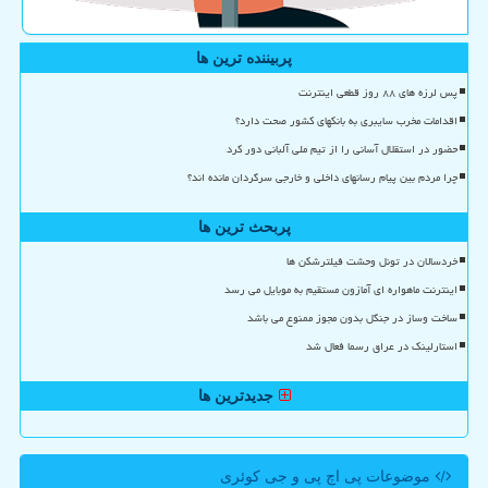
پربیننده ترین ها
پس لرزه های ۸۸ روز قطعی اینترنت
اقدامات مخرب سایبری به بانکهای کشور صحت دارد؟
حضور در استقلال آسانی را از تیم ملی آلبانی دور کرد
چرا مردم بین پیام رسانهای داخلی و خارجی سرگردان مانده اند؟
پربحث ترین ها
خردسالان در تونل وحشت فیلترشکن ها
اینترنت ماهواره ای آمازون مستقیم به موبایل می رسد
ساخت وساز در جنگل بدون مجوز ممنوع می باشد
استارلینک در عراق رسما فعال شد
جدیدترین ها
موضوعات پی اچ پی و جی كوئری