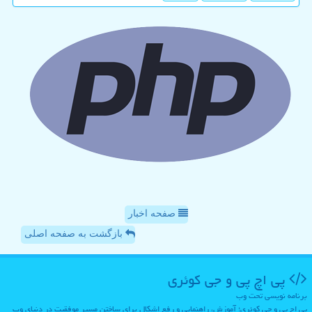
صفحه اخبار
بازگشت به صفحه اصلی
پی اچ پی و جی كوئری
برنامه نویسی تحت وب
پی اچ پی و جی کوئری؛ آموزش، راهنمایی و رفع اشکال برای ساختن مسیر موفقیت در دنیای وب