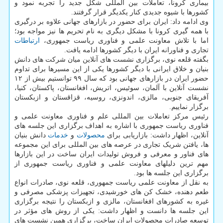
بیماری کرونا، تعاملات بین المللی شکل جدید را تجربه نمود و
کشورها با شیوه جدیدی کنار یکدیگر قرار گرفتند.
وی ادامه داد: ایران برای حضور در بازارهای جهانی علاوه بر درگیری
با همه گیری کرونا با مشکل دیگری به نام تحریم ها نیز مواجه بود؛
اما با تلاش معاونت علمی و فناوری ریاست جمهوری،
ارتباطات
تجاری و فناورانه ایران با دیگر کشورها ادامه یافت.
بگفته قلعه نوی، برگزاری نشست های آنلاین میان شرکت های دانش
بنیان و خلاق ایرانی با دیگر کشورها یکی از این مسیرها برای تداوم
حضور ایران در بازارهای جهانی بود که سال ۹۹ توانستیم بیش از ۱۲
نشست آنلاین با آلمان، سوئیس، اتریش، افغانستان، پاکستان، کنیا،
آفریقای جنوبی، مالزی، اندونزی، روسیه، قزاقستان و ازبکستان
برگزار نماییم.
رئیس مرکز تعاملات بین المللی علم و فناوری معاونت علمی و
فناوری ریاست جمهوری با اشاره به اهداف برگزاری این جلسه های
آنلاین، اظهار داشت: بازاریابی برای
محصولات
و
خدمات
دانش بنیان
ها، یافتن شریک تجاری در عرصه های بین المللی برای این مجموعه
های فناور و معرفی و فروش تولیدات ایران ساخت در این بازارها
مهم ترین دلیلهای معاونت علمی و فناوری ریاست جمهوری از
برگزاری این جلسه ها بود.
به نقل از معاونت علمی ریاست جمهوری، قلعه نوی، صادرات انواع
طعم دهنده، خشک کن های خورشیدی، تجهیزات پزشکی مصرفی و
غیره به کشورهای افغانستان، مالزی و ازبکستان را نتیجه برگزاری
این جلسه ها دانست و اظهار داشت: یکی از روش های مؤثر در
توسعه صادرات محصولات ایران ساخت، برگزاری همین نشست های