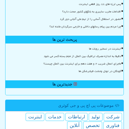
پس لرزه های ۸۸ روز قطعی اینترنت
اقدامات مخرب سایبری به بانکهای کشور صحت دارد؟
حضور در استقلال آسانی را از تیم ملی آلبانی دور کرد
چرا مردم بین پیام رسانهای داخلی و خارجی سرگردان مانده اند؟
پربحث ترین ها
اینترنت در تسخیر روبات ها
دقیقا به اندازه مصرف ترافیک بین الملل از حجم بسته کسر می شود
ماجرای اعمال ضریب ۲ و هفت دهم برای اینترنت بین الملل چیست؟
کودکان در تونل وحشت فیلترشکن ها
جدیدترین ها
موضوعات پی اچ پی و جی كوئری
شركت
تولید
ارتباطات
خدمات
اینترنت
فناوری
تخصص
آنلاین