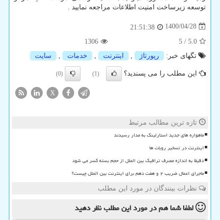
توسعه زیرساخت امنیت اطلاعات مراجعه نمایید .
1400/04/28
21:51:38
1306
5
/
5.0
تگهای خبر:
رپورتاژ
,
اینترنت
,
خدمات
,
سایت
این مطلب را می پسندید؟
(0)
(1)
X
تازه ترین مطالب مرتبط
ماهواره های جدید استارلینک به مدار رسیدند
اینترنت در تسخیر روبات ها
دقیقا به اندازه مصرف ترافیک بین الملل از حجم بسته کسر می شود
ماجرای اعمال ضریب ۲ و هفت دهم برای اینترنت بین الملل چیست؟
نظرات بینندگان در مورد این مطلب
لطفا شما هم
در مورد این مطلب
نظر دهید