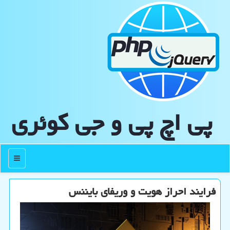
پی اچ پی و جی كوئری
منو
فرایند احراز هویت و وریفای بایننس