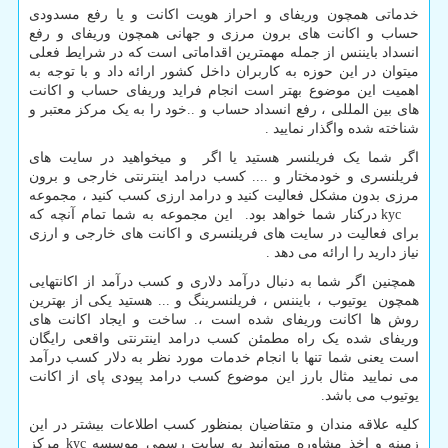
خدماتی همچون وریفای و احراز هویت اکانت و یا رفع مسدودی
حساب و اکانت های برون مرزی و جهانی همچون وریفای و رفع
انسداد بایننس از جمله مهمترین اقداماتی است که در شرایط فعلی
میتوان در این حوزه به کاربران داخل کشور ارائه داد و با توجه به
اهمیت این موضوع بهتر است انجام فراید وریفای حساب و اکانت
های بین المللی ، رفع انسداد حساب و ..خود را به یک مرکز معتبر و
شناخته شده واگذار نمایید .
اگر شما یک فریلنسر هستید یا اگر و میخواهید در سایت های
فریلنسری و خودمختار و .... کسب درامد اینترنتی خارجی و برون
مرزی بدون مشکل فعالیت کنید و درامد ارزی کسب کنید ، مجموعه
kyc
درکنار شما خواهد بود. این مجموعه به شما تمام آنچه که
برای فعالیت در سایت های فریلنسری و اکانت های خارجی و ارزی
نیاز دارید را ارائه می دهد .
همچنین اگر شما به دنبال درآمد دلاری و کسب درآمد از اکانتهایی
همچون یوتیوب ، بایننس ، فریلنسرینگ و ... هستید یکی از بهترین
روش ها اکانت وریفای شده است ،. ساخت و ایجاد اکانت های
وریفای شده یک راه مطمئن کسب درامد اینترنتی واقعی رایگان
است یعنی شما تنها با انجام خدمات مورد نظر به دلار کسب درآمد
می نمایید مثال بارز این موضوع کسب درامد پیودی پای از اکانت
یوتیوب می باشد.
کلیه علاقه مندان و متقاضیان بمنظور کسب اطلاعات بیشتر در این
زمینه و اخذ مشاوره میتوانید به سایت رسمی موسسه
kyc
مرکز