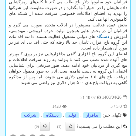
قربانیان خود میلیونها دلار باج طلب می کند تا کلیدهای رمزگشایی
داده هایشان را در اختیار آنها بگذارد و در صورت مقاومت این شرکتها
را تهدید به افشای اطلاعات خصوصی سرقت شده از شبکه های
کامپیوتری آنها می کند.
بخش عمده فعالیت مسپینوزا در ایالات متحده صورت می گیرد و
قربانیان آن در بخش هایی همچون تولید، خرده فروشی، مهندسی،
آموزش و
دستگاه
های دولتی مشغول فعالیت هستند. دامنه اقدامات
این گروه باج افزاری تابدان حد بالا رفته که حتی اف بی آی نیز در
مورد آن هشدار داده است.
اعضای این گروه باج افزاری گاهی بدافزارهایی نیز بر روی کامپیوتر
های آلوده شده نصب می کنند تا بتوانند به روند سرقت اطلاعات و
مچ گیری از قربانیان خود ادامه دهند. هنوز سرنخی برای شناسایی
اعضای این گروه به دست نیامده است. آنان به طور معمول خواهان
دریافت باج های ۱.۵ میلیون دلاری می شوند، اما پس از مذاکره
گاهی به دریافت باج های ۵۰۰ هزار دلاری نیز راضی می شوند.
1400/04/26
21:10:07
1420
5
/
5.0
تگهای خبر:
بدافزار
,
تولید
,
دستگاه
,
شركت
این مطلب را می پسندید؟
(0)
(1)