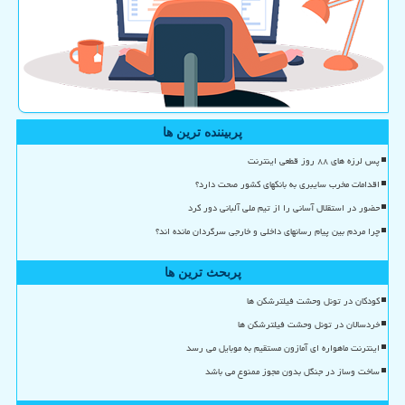
پربیننده ترین ها
پس لرزه های ۸۸ روز قطعی اینترنت
اقدامات مخرب سایبری به بانکهای کشور صحت دارد؟
حضور در استقلال آسانی را از تیم ملی آلبانی دور کرد
چرا مردم بین پیام رسانهای داخلی و خارجی سرگردان مانده اند؟
پربحث ترین ها
کودکان در تونل وحشت فیلترشکن ها
خردسالان در تونل وحشت فیلترشکن ها
اینترنت ماهواره ای آمازون مستقیم به موبایل می رسد
ساخت وساز در جنگل بدون مجوز ممنوع می باشد