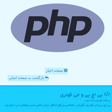
صفحه اخبار
بازگشت به صفحه اصلی
پی اچ پی و جی كوئری
برنامه نویسی تحت وب
پی اچ پی و جی کوئری؛ آموزش، راهنمایی و رفع اشکال برای ساختن مسیر موفقیت در دنیای وب