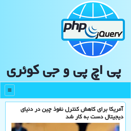
پی اچ پی و جی كوئری
منو
آمریكا برای كاهش كنترل نفوذ چین در دنیای
دیجیتال دست به كار شد