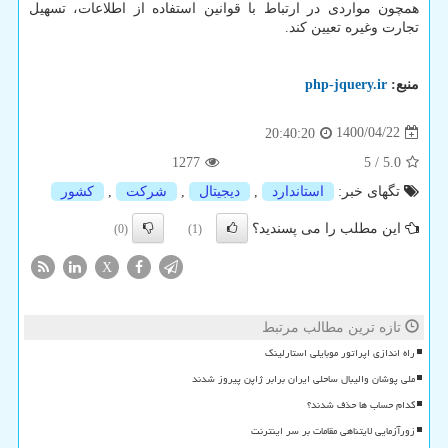
همچون مواردی در ارتباط با قوانین استفاده از اطلاعات، تسهیل
تجارت وغیره تعیین کند.
منبع:
php-jquery.ir
1400/04/22
20:40:20
1277
5
/
5.0
تگهای خبر:
استاندارد
,
دیجیتال
,
شركت
,
كشور
این مطلب را می پسندید؟
(0)
(1)
X
تازه ترین مطالب مرتبط
راه اندازی اپراتور موبایلی استارلینک
ملی پوشان والیبال ساحلی ایران برابر ژاپن پیروز شدند
کدام حساب ها حذف شدند؟
زورآزمایی لایتناهی مقامات بر سر اینترنت