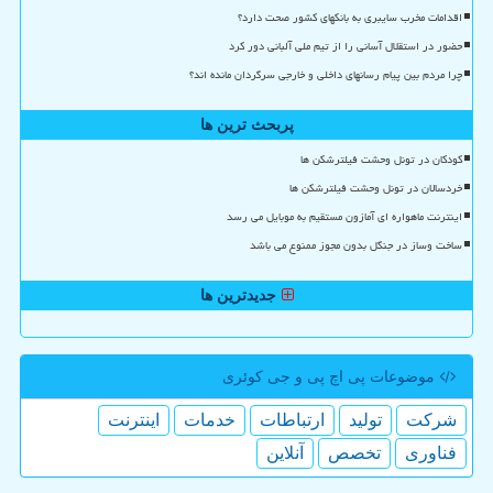
اقدامات مخرب سایبری به بانکهای کشور صحت دارد؟
حضور در استقلال آسانی را از تیم ملی آلبانی دور کرد
چرا مردم بین پیام رسانهای داخلی و خارجی سرگردان مانده اند؟
پربحث ترین ها
کودکان در تونل وحشت فیلترشکن ها
خردسالان در تونل وحشت فیلترشکن ها
اینترنت ماهواره ای آمازون مستقیم به موبایل می رسد
ساخت وساز در جنگل بدون مجوز ممنوع می باشد
جدیدترین ها
موضوعات پی اچ پی و جی كوئری
شركت
تولید
ارتباطات
خدمات
اینترنت
فناوری
تخصص
آنلاین