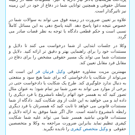
مسائل حقوقی و همچنین توانایی شما در دفاع از خود در این زمینه
نیز تاثیرگذار است.
علاوه بر تعیین ضرورت در زمینه فوق می تواند به سوالات شما در
خصوص نتیجه دعوا پاسخ دهد. البته پاسخ دهی به این مسائل کاملاً
نسبی است و حکم قطعی دادگاه با توجه به نظر قضات صادر می
گردد.
وکلا در جلسات ابتدایی از شما درخواست می کنند تا دلایل و
مستندات خود را برای راهنمایی بهتر و دقیق تر ارائه کنید. دلایل و
مستندات شما می تواند یک مسیر حقوقی مشخص را برای دفاع در
مقابل فرد مقابل تعیین کند.
مهمترین مزیت مشاوره حقوقی
وکیل فرنیان فر
این است که
می‌تواند از شکایت یا دادخواستی که برای شما هیچ سود و منفعتی
به دنبال ندارد جلوگیری کند. طرح یک شکایت یا دادخواست حتی در
برخی از موارد می تواند به ضرر شما نیز تمام شود؛ به عنوان مثال
تصور کنید که به همسر خود اتهام رابطه نامشروع با فرد دیگری را
داده اید و می خواهید به این علت از وی شکایت کنید. دادگاه از شما
مستندات قانونی می خواهد تا ثابت کنید که همسرتان با فرد دیگری
رابطه نامشروع داشته است. حال اگر شما موفق به ارائه دلایل و
مستندات قانونی نباشید همسر شما می تواند علیه شما شکایت
کیفری تنظیم نماید بنابراین ضرورت مراجعه به وکلا و متخصصین
حقوقی و
وکیل متخصص کیفری
را نادیده نگیرید.