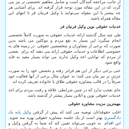
از جانب مراجعه کنندگان است و شامل مفاهیم تخصصی تر نیز می
گردد که در این مقاله مورد توجه قرار گرفته اند. برای آشنایی هر
چه بیشتر با این مقوله می‌توانید با وکیل فرنیان فر تا انتهای این
مقاله همراه باشید.
خدمات حقوقی نوین وکیل فرنیان فر
طی چند سال گذشته ارائه خدمات حقوقی به صورت کاملاً تخصصی
انجام میگیرد؛ این بسیار به نفع مردم و موکلین می باشد بدین
صورت که برخی از مشاوران و متخصصین حقوقی در زمینه های به
خصوصی اطلاعات و خدمات حقوقی ارائه می دهند که برای بعضی
از مردم که توانایی اخذ وکیل ندارند می تواند بسیار مفید به فاید
واقع شود.
حتی برخی دیگر از این هم فراتر رفته و تخصص خود را به صورت
جزئی تر نیز بیان می کنند؛ به عنوان مثال برخی از آنها فعالیت خود
صرفاً را در قالب مشاوره حقوقی طلاق یا خانواده تعریف کرده اند.
جای تعجب ندارد که در چنین شرایطی علاقه و رقبت مردم برای اخذ
خدمات حقوقی نوین و انلاین بسیار بیشتر از گذشته باشد.
مهمترین مزیت مشاوره حقوقی
اغلب حقوقدانان توصیه می کنند که پیش از گرفتن
وکیل پایه یک
دادگستری
بهتر است از یک جلسه مشاوره حقوقی بهره مند شوید.
این اقدام به خوبی می‌تواند تعیین کند که شما به گرفتن وکیل و
پرداخت هزینه‌های بالاتر نیاز دارید یا خیر؟ معلومات شما در زمینه