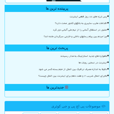
پربیننده ترین ها
پس لرزه های ۸۸ روز قطعی اینترنت
اقدامات مخرب سایبری به بانکهای کشور صحت دارد؟
حضور در استقلال آسانی را از تیم ملی آلبانی دور کرد
چرا مردم بین پیام رسانهای داخلی و خارجی سرگردان مانده اند؟
پربحث ترین ها
ماهواره های جدید استارلینک به مدار رسیدند
اینترنت در تسخیر روبات ها
دقیقا به اندازه مصرف ترافیک بین الملل از حجم بسته کسر می شود
ماجرای اعمال ضریب ۲ و هفت دهم برای اینترنت بین الملل چیست؟
جدیدترین ها
موضوعات پی اچ پی و جی كوئری