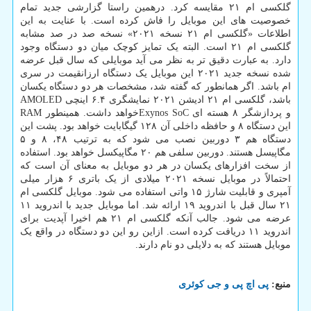
گلکسی ام ۲۱ مقایسه کرد. درهمین راستا گزارشی جدید تمام
خصوصیت های این موبایل را فاش کرده است. با عنایت به این
اطلاعات «گلکسی ام ۲۱ نسخه ۲۰۲۱» نسخه صد در صد مشابه
گلکسی ام ۲۱ است. البته یک تمایز کوچک میان دو دستگاه وجود
دارد. به عبارت دقیق تر به نظر می آید موبایلی که سال قبل عرضه
شده نسخه جدید ۲۰۲۱ این موبایل یک دستگاه ارزانقیمت در سری
ام باشد. اگر همانطور که گفته شد، مشخصات هر دو دستگاه یکسان
باشد، گلکسی ام ۲۱ ادیشن ۲۰۲۱ نمایشگری ۶.۴ اینچی AMOLED
و پردازشگر ۸ هسته ای Exynos SoCخواهد داشت. همینطور RAM
این دستگاه ۸ و حافظه داخلی آن ۱۲۸ گیگابایت خواهد بود. پشت این
دستگاه هم ۳ دوربین نصب می شود که به ترتیب ۴۸، ۸ و ۵
مگاپیسل هستند. دوربین سلفی هم ۲۰ مگاپیکسل خواهد بود. استفاده
از سخت افزارهای یکسان در هر دو موبایل به معنای آن است که
احتمالاً در موبایل نسخه ۲۰۲۱ میلادی از یک باتری ۶ هزار میلی
آمپری و قابلیت شارژ ۱۵ واتی استفاده می شود. موبایل گلکسی ام
۲۱ سال قبل با اندروید ۱۹ ارائه شد. اما موبایل جدید با اندروید ۱۱
عرضه می شود. جالب آنکه گلکسی ام ۲۱ هم اخیرا آپدیت برای
اندروید ۱۱ دریافت کرده است. ازاین رو این دو دستگاه در واقع یک
موبایل هستند که به دلایلی دو نام دارند.
منبع:
پی اچ پی و جی كوئری