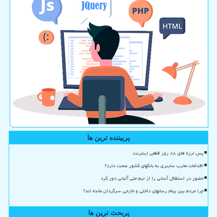
پربیننده ترین ها
پس لرزه های ۸۸ روز قطعی اینترنت
اقدامات مخرب سایبری به بانکهای کشور صحت دارد؟
حضور در استقلال آسانی را از تیم ملی آلبانی دور کرد
چرا مردم بین پیام رسانهای داخلی و خارجی سرگردان مانده اند؟
پربحث ترین ها