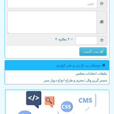
= ۴ بعلاوه ۴
ثبت کامنت
دوستان پی اچ پی و جی كوئری
تبلیغات انتخابات مجلس
مستر گرین وال | مجری و طراح انواع دیوار سبز