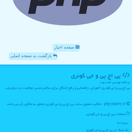
صفحه اخبار
بازگشت به صفحه اصلی
پی اچ پی و جی كوئری
برنامه نویسی تحت وب
پی اچ پی و جی کوئری؛ آموزش، راهنمایی و رفع اشکال برای ساختن مسیر موفقیت در دنیای وب
php-jquery.ir - مالکیت معنوی سایت پی اچ پی و جی كوئری متعلق به مالکین آن می باشد
صفحات پی اچ پی و جی كوئری
درباره ما
بک لینک در پی اچ پی و جی كوئری