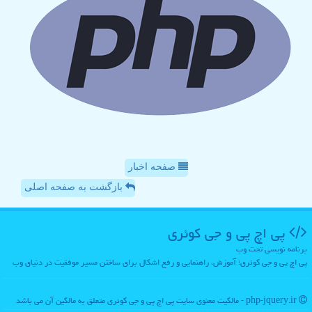
صفحه اخبار
بازگشت به صفحه اصلی
پی اچ پی و جی كوئری
برنامه نویسی تحت وب
پی اچ پی و جی کوئری؛ آموزش، راهنمایی و رفع اشکال برای ساختن مسیر موفقیت در دنیای وب
php-jquery.ir - مالکیت معنوی سایت پی اچ پی و جی كوئری متعلق به مالکین آن می باشد