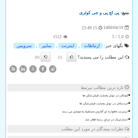
منبع:
پی اچ پی و جی كوئری
1400/04/19
23:49:15
1512
5
/
5.0
تگهای خبر:
ارتباطات
,
اینترنت
,
سایبر
,
سرویس
این مطلب را می پسندید؟
(0)
(1)
X
تازه ترین مطالب مرتبط
کودکان در تونل وحشت فیلترشکن ها
خردسالان در تونل وحشت فیلترشکن ها
اینترنت ماهواره ای آمازون مستقیم به موبایل می رسد
استارلینک در عراق رسما فعال شد
نظرات بینندگان در مورد این مطلب