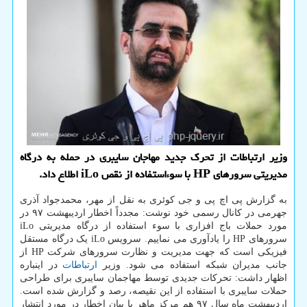
وزیر ارتباطات از تحرک جدید مهاجان سایبری در حمله به درگاه
مدیریتی سرورهای HP با سوءاستفاده از نقص iLo اطلاع داد.
به گزارش پی اچ پی و جی کوئری به نقل از مهر، محمدجواد آذری
جهرمی در کانال رسمی خود نوشت: مجدداً اخطار اردیبهشت ۹۷ در
مورد حملات باج افزاری با سوء استفاده از درگاه مدیریتی iLo
سرورهای HP را یادآوری می نماییم. سرویس iLo یک درگاه مستقل
فیزیکی است که جهت مدیریت و نظارت سرورهای شرکت HP از
جانب مدیران شبکه استفاده می شود. وزیر
ارتباطات
در اینباره
اظهار داشت: تحرکات جدیدی توسط مهاجمان سایبری برای طراحی
حملات سایبری با استفاده از این نقیصه، رصد و گزارش شده است.
اردیبهشت ماه سال ۹۷ هم مرکز ماهر با بیان اخطار در مورد انتشار