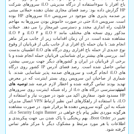
باج افزار با سوءاستفاده از درگاه مدیریتی iLO سرورهای شرکت
HP گزارش داده بود: رصد فضای مجازی نشان دهنده حملاتی مبتنی
بر صدمه پذیری های موجود در سرویس iLo سرورهای HP بوده
است. سرویس iLo حتی در صورت خاموش بودن سرورها به مهاجم
قابلیت راه اندازی مجدد و دسترسی غیرمجاز را می دهد. حملات
مذکور روی نسخه های مختلف مانند iLO ۲ و iLO ۳ و iLO ۴
مشاهده شده است. در آن زمان اقدامات زیر از جانب مرکز ماهر
انجام شد: با بیان حمله باج افزار ی از جانب یکی از قربانیان از وقوع
نوع جدیدی از حمله باج افزاری روی درگاه های iLO اطمینان بدست
آمد. بررسی های بیشتر برای شناسایی قربانیان حمله انجام شده و با
برخی از قربانیان در ایران و کشورهای دیگر جهت بررسی بیشتر،
تماس حاصل شده است. رصد فضای آدرس IP کشور روی درگاه
های iLO انجام گرفت و سرورهای صدمه پذیر شناسایی شدند. با
شماری از صاحبان این سرویس روی بستر اینترنت که در معرض
تهدید بودند تماس گرفته شده و اخطار لازم عرضه شد.
توصیه های
امنیتی
دسترسی درگاه های iLo از راه شبکه اینترنت روی سرورهای
HP مسدود شود. سفارش اکید می شود در صورت نیاز و استفاده از
iLO، با استفاده از راهکارهای امن نظیر ارتباط VPN اتصال مدیران
شبکه به این گونه سرویس دهنده ها برقرار شود. در صورت مشاهده
هرگونه موردی نظیر پیام باج خواهی در iLo Security Login Banner،
تغییر در Boot Order، بهم ریختگی یا پاک شدن بی جهت پیکربندی و
اطلاعات یا هر مورد مرتبط و مشکوک دیگر با مرکز ماهر تماس
گرفته شود.