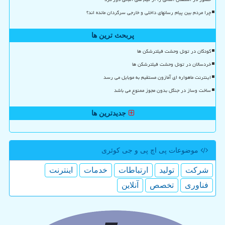
چرا مردم بین پیام رسانهای داخلی و خارجی سرگردان مانده اند؟
پربحث ترین ها
کودکان در تونل وحشت فیلترشکن ها
خردسالان در تونل وحشت فیلترشکن ها
اینترنت ماهواره ای آمازون مستقیم به موبایل می رسد
ساخت وساز در جنگل بدون مجوز ممنوع می باشد
جدیدترین ها
موضوعات پی اچ پی و جی كوئری
شركت
تولید
ارتباطات
خدمات
اینترنت
فناوری
تخصص
آنلاین