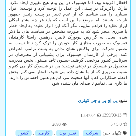
اخطار افزوده بود، اما فیسبوک در این پیام هیچ تغییری ایجاد نکرد.
مارک زاکربرگ در پستی این عمل را توجیه کرد و نوشت: افراد
بسیاری را می شناسم که از عدم تغییر در پست رئیس جمهور
ناراحت هستند، اما موضع ما این است که باید هر چه بیشتر امکان
ابراز عقاید را فراهم نماییم، مگر آنکه این ابراز عقیده به ایجاد خطر
یا ضرری منجر شود که به صورت مشخص در سیاست های ما ذکر
شده است. به گزارش نیویورک تایمز، درهمین راستا کارمندان
فیسبوک به صورت مجازی کار خویش را ترک کردند تا نسبت به
تصمیم شرکت برای واکنش نشان ندادن به پست ترامپ اعتراض
کنند. برخی از کارمندان فیسبوک برای پشتیبانی از معترضان در
سرتاسر کشور مرخصی گرفتند. جیسون تاف مسئول بخش مدیریت
محصول در فیسبوک در توئیتی نوشت: من در فیسبوک کار می کنم و
نسبت تصویری که از ما نشان داده می شود، افتخار نمی کنم. بخش
اعظم همکارانی که با آنها صحبت می کنم هم همین احساس را دارند.
ما کاری می نماییم تا صدای مان شنیده شود.
منبع:
پی اچ پی و جی كوئری
1399/03/13
13:47:04
2898
5
/
5.0
تگهای خبر:
شركت
,
فیس بوك
,
كارمند
,
كشور