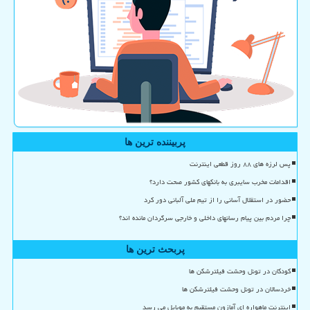
پربیننده ترین ها
پس لرزه های ۸۸ روز قطعی اینترنت
اقدامات مخرب سایبری به بانکهای کشور صحت دارد؟
حضور در استقلال آسانی را از تیم ملی آلبانی دور کرد
چرا مردم بین پیام رسانهای داخلی و خارجی سرگردان مانده اند؟
پربحث ترین ها
کودکان در تونل وحشت فیلترشکن ها
خردسالان در تونل وحشت فیلترشکن ها
اینترنت ماهواره ای آمازون مستقیم به موبایل می رسد