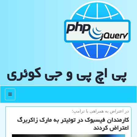
پی اچ پی و جی كوئری
منو
در اعتراض به همراهی با ترامپ؛
كارمندان فیسبوك در توئیتر به مارك زاكربرگ
اعتراض كردند